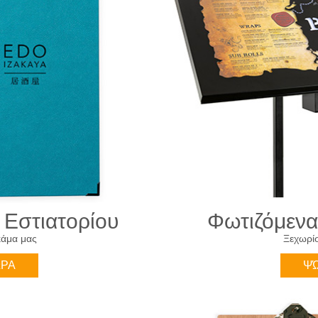
 Εστιατορίου
Φωτιζόμενα 
κάμα μας
Ξεχωρί
ΏΡΑ
ΨΏ