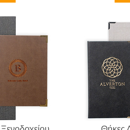
 Ξενοδοχείου
Θήκες 