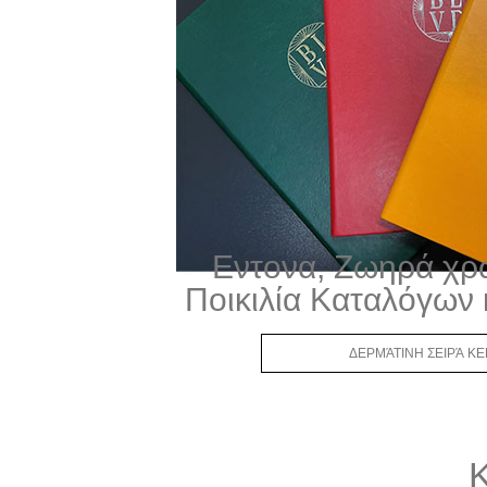
Εντονα, Ζωηρά χρ
Ποικιλία Καταλόγων κ
ΔΕΡΜΆΤΙΝΗ ΣΕΙΡΆ K