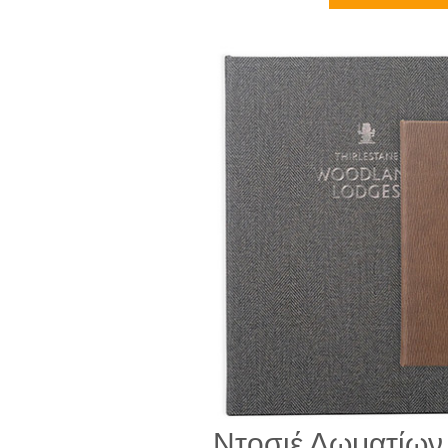
Ντοσιέ Δωματίων