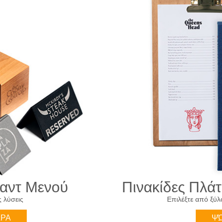
ταντ Μενού
Πινακίδες Πλά
ς λύσεις
Επιλέξτε από ξύλ
ΏΡΑ
ΨΏ