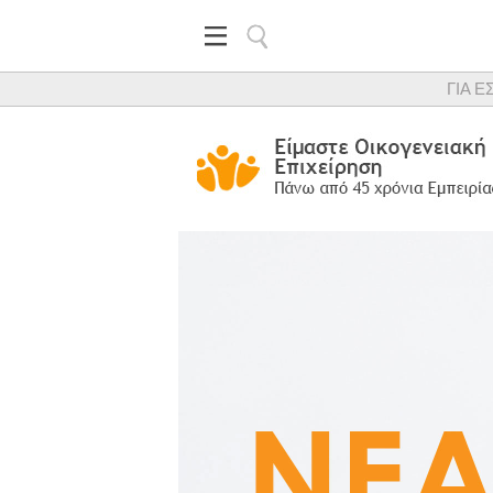
ΓΙΑ Ε
Κορυφαίος προμηθευτής εξα