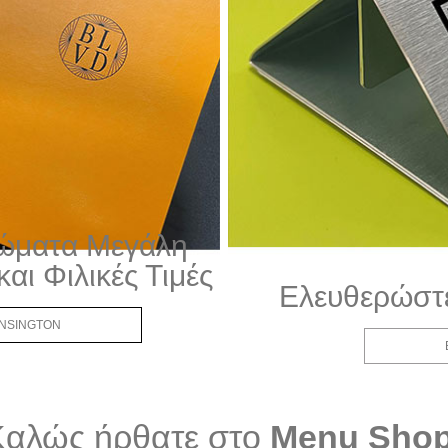
ώματα Μεγάλη
αι Φιλικές Τιμές
Ελευθερώστε
ENSINGTON
Καλώς ήρθατε στο
Menu Shop