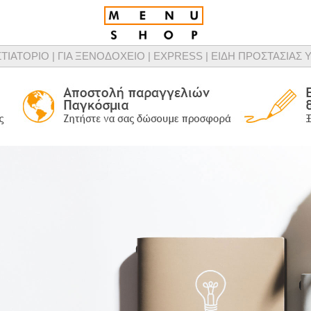
ΣΤΙΑΤΟΡΙΟ |
ΓΙΑ ΞΕΝΟΔΟΧΕΙΟ |
EXPRESS |
ΕΙΔΗ ΠΡΟΣΤΑΣΙΑΣ Υ
τομικευμένης σχεδίασης καταλόγων μενού, προϊόντων παρουσίασης μενού & προμ