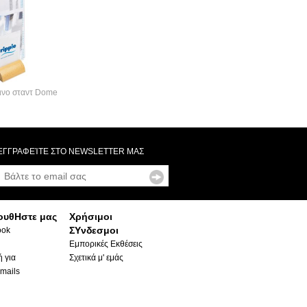
ινο σταντ Dome
ΕΓΓΡΑΦΕΊΤΕ ΣΤΟ NEWSLETTER ΜΑΣ
ουθΗστε μας
Χρήσιμοι
ΣΥνδεσμοι
ook
Εμπορικές Εκθέσεις
 για
Σχετικά μ' εμάς
mails