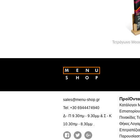
Τετράγωνο Woo
ΠροϊΟντα
sales@menu-shop.gr
Κατάλογοι 
Tel: +30 6944474940
Εστιατορίου
Δ - Π 9.30πμ - 9.30μμ & Σ - Κ
Πινακίδες Τ
Θήκες Λογα
10.30πμ - 8.30μμ .
Επιτραπέζια
Παρουσίαση