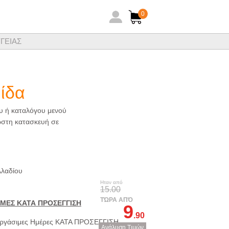
0
ΓΕΙΑΣ
ηθειών ξενοδοχειακών ειδών
ίδα
ου ή καταλόγου μενού
ωστη κατασκευή σε
λλαδίου
Ηταν από
15.00
ΤΏΡΑ ΑΠΌ
ΙΜΕΣ ΚΑΤΑ ΠΡΟΣΕΓΓΙΣΗ
9
.90
ργάσιμες Ημέρες ΚΑΤΑ ΠΡΟΣΕΓΓΙΣΗ
Ανάλυση Τιμών