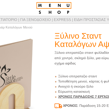
ΣΤΙΑΤΟΡΙΟ |
ΓΙΑ ΞΕΝΟΔΟΧΕΙΟ |
EXPRESS |
ΕΙΔΗ ΠΡΟΣΤΑΣΙΑΣ Υ
τομικευμένης σχεδίασης καταλόγων μενού, προϊόντων παρουσίασης μενού & προμ
υάρ Καταλόγων Μενού
Ξύλινο Σταντ
Καταλόγων Αψ
Ξύλινο επιτραπέζιο σταντ φυλλαδί
από χοντρό, σκληρό ξύλο, μια εύρ
σχήμα αψίδας
Ξύλινο επιτραπεζιο σταντ
Τοποθέτηση μενού, κάρτας ή φυ
Ανοιχτό ή σκούρο ξύλο
Εύρωστη κατασκευή
ΧΡΟΝΟΣ ΠΑΡΑΔΟΣΗΣ 7 ΕΡΓΑΣ
ΧΡΟΝΟΣ:
Παράδοση 15-20 Ε