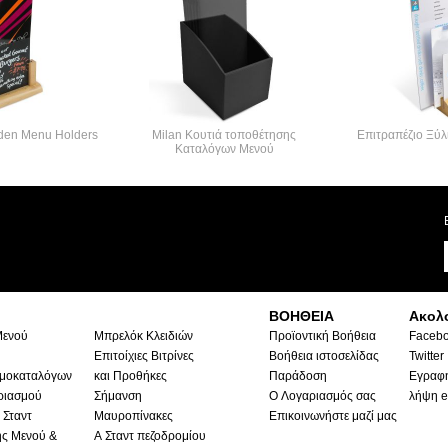
den Menu Holders
Milan Κουτιά τοποθέτησης
Επιτραπέζιο Ξύλ
Καταλόγων Μενού
ΒΟΗΘΕΙΑ
Ακολ
Μενού
Μπρελόκ Κλειδιών
Προϊοντική Βοήθεια
Faceb
Επιτοίχιες Βιτρίνες
Βοήθεια ιστοσελίδας
Twitter
ιμοκαταλόγων
και Προθήκες
Παράδοση
Εγραφή
ριασμού
Σήμανση
Ο Λογαριασμός σας
λήψη e
 Σταντ
Μαυροπίνακες
Επικοινωνήστε μαζί μας
ς Μενού &
Α Σταντ πεζοδρομίου