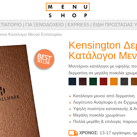
ΣΤΙΑΤΟΡΙΟ |
ΓΙΑ ΞΕΝΟΔΟΧΕΙΟ |
EXPRESS |
ΕΙΔΗ ΠΡΟΣΤΑΣΙΑΣ Υ
τομικευμένης σχεδίασης καταλόγων μενού, προϊόντων παρουσίασης μενού & προμ
ινοι Κατάλογοι Μενού Εστιατορίου
Kensington Δε
Κατάλογοι Με
Μοντέρνοι κατάλογοι με υψηλής ποι
δερματίνη σε μεγάλη ποικιλία χρω
Κατάλογοι μενού από δερματίνη
Λογότυπο Ανάγλυφο ή σε Εγχρω
Υψηλή ποιότητα κατασκευής & Α
Μεγάλη ποικιλία χρωμάτων
Πολλά μεγέθη & επιλογές παρου
ΧΡΟΝΟΣ:
13-17 εργάσιμες ημ