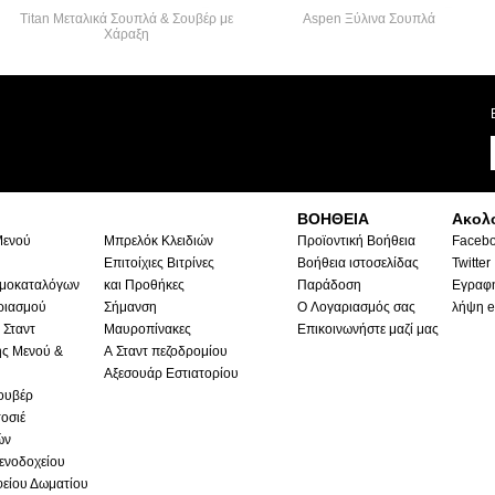
Titan Μεταλικά Σουπλά & Σουβέρ με
Aspen Ξύλινα Σουπλά
Χάραξη
ΒΟΗΘΕΙΑ
Ακολ
Μενού
Μπρελόκ Κλειδιών
Προϊοντική Βοήθεια
Faceb
Επιτοίχιες Βιτρίνες
Βοήθεια ιστοσελίδας
Twitter
ιμοκαταλόγων
και Προθήκες
Παράδοση
Εγραφή
ριασμού
Σήμανση
Ο Λογαριασμός σας
λήψη e
 Σταντ
Μαυροπίνακες
Επικοινωνήστε μαζί μας
ς Μενού &
Α Σταντ πεζοδρομίου
Αξεσουάρ Εστιατορίου
ουβέρ
οσιέ
ών
ενοδοχείου
είου Δωματίου