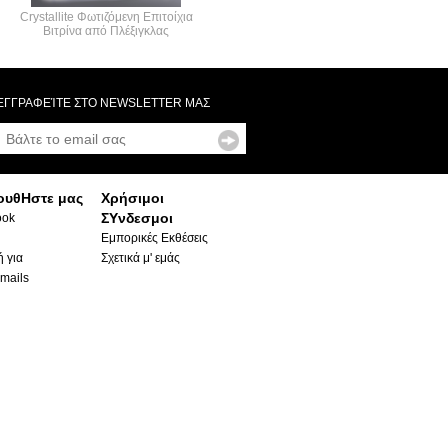
Crystallite Φωτιζόμενη Επιτοίχια
Βιτρίνα από Πλέξιγκλας
ΕΓΓΡΑΦΕΊΤΕ ΣΤΟ NEWSLETTER ΜΑΣ
ουθΗστε μας
Χρήσιμοι
ΣΥνδεσμοι
ook
Εμπορικές Εκθέσεις
 για
Σχετικά μ' εμάς
mails