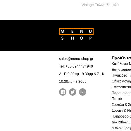
Vintage Ξύλινα Σουπλά
ΠροϊΟντα
sales@menu-shop.gr
Κατάλογοι 
Tel: +30 6944474940
Εστιατορίου
Δ - Π 9.30πμ - 9.30μμ & Σ - Κ
Πινακίδες Τ
Θήκες Λογα
10.30πμ - 8.30μμ .
Επιτραπέζια
Παρουσίαση
Ποτού
Σουπλά & Σ
Σουμέν & Ντ
Πληροφορι
Δωματίων Ξ
Μπλοκ Γραφ