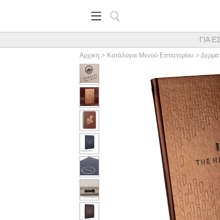
ΓΙΑ Ε
Κορυφαίος προμηθευτής εξα
Αρχική
>
Κατάλογοι Μενού Εστιατορίου
>
Δερμάτ