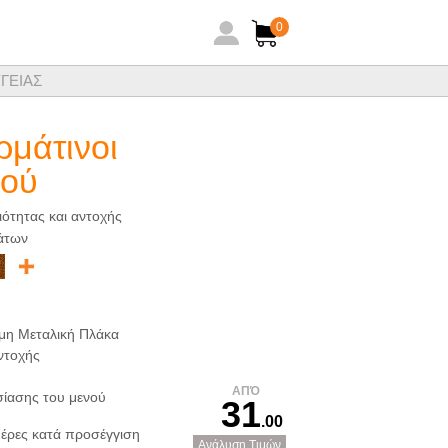
0
ΓΕΙΑΣ
ηθειών ξενοδοχειακών ειδών
ρμάτινοι
νού
ότητας και αντοχής
μάτων
μη Μεταλική Πλάκα
ντοχής
ΑΠΌ
σίασης του μενού
31
.00
έρες κατά προσέγγιση
Ανάλυση Τιμών