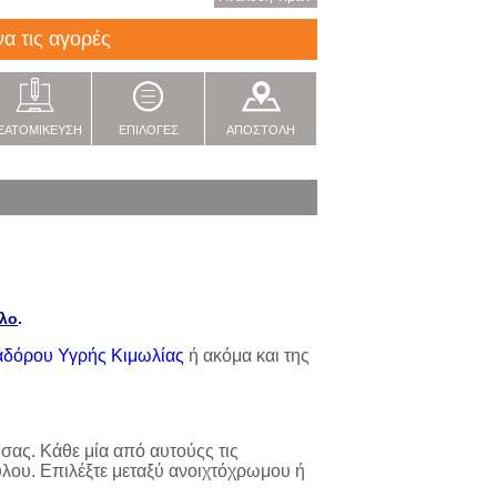
να τις αγορές
ΞΑΤΟΜΙΚΕΥΣΗ
ΕΠΙΛΟΓΕΣ
ΑΠΟΣΤΟΛΗ
ύλο
.
δόρου Υγρής Κιμωλίας
ή ακόμα και της
ας. Κάθε μία από αυτούςς τις
 ξύλου. Επιλέξτε μεταξύ ανοιχτόχρωμου ή