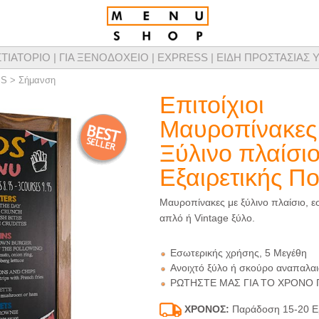
ΣΤΙΑΤΟΡΙΟ |
ΓΙΑ ΞΕΝΟΔΟΧΕΙΟ |
EXPRESS |
ΕΙΔΗ ΠΡΟΣΤΑΣΙΑΣ Υ
τομικευμένης σχεδίασης καταλόγων μενού, προϊόντων παρουσίασης μενού & προμ
SS
>
Σήμανση
Επιτοίχιοι
Μαυροπίνακες
Ξύλινο πλαίσι
Εξαιρετικής Πο
Mαυροπίνακες με ξύλινο πλαίσιο, ε
απλό ή Vintage ξύλο.
Εσωτερικής χρήσης, 5 Μεγέθη
Ανοιχτό ξύλο ή σκούρο αναπαλαι
ΡΩΤΗΣΤΕ ΜΑΣ ΓΙΑ ΤΟ ΧΡΟΝΟ
ΧΡΟΝΟΣ:
Παράδοση 15-20 Ε