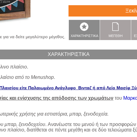
Ξεκί
ΧΑΡΑΚΤΗΡΙΣΤΙΚΑ
ΜΕΓΕΘΗ
Ε
 για να δείτε μεγαλύτερο μέγεθος.
ΧΑΡΑΚΤΗΡΙΣΤΙΚΑ
λινο πλαίσιο
.
 πλαίσιο από το Menushop
.
Πλαισίου είτε Παλαιωμένο Ανάγλυφο Βινταζ ή από Λείο Μασίφ Ξ
σίας και ενίσχυσης της απόδοσης των χρωμάτων
του
Μαρκα
σωτερικής χρήσης για εστιατόρια, μπαρ, ξενοδοχεία.
ιου μπαρ, ξενοδοχείου
.
Ανανέωστε του μενού ή των προσφορών σ
ινο πλαίσιο
, διατίθεται σε πέντε μεγέθη και σε δύο τελειώματα