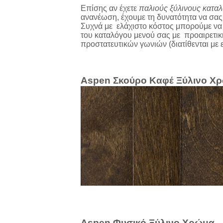
Επίσης αν έχετε
παλιούς
ξύλινους κατα
ανανέωση, έχουμε τη δυνατότητα
να σας
Συχνά
με
ελάχιστο κόστος μπορούμε να 
του
καταλόγου
μενού
σας με προαιρετι
προστατευτικών γωνιών (διατίθενται με
Aspen Σκούρο Καφέ Ξύλινο Χ
Aspen Φυσικό Ξύλινο Χρώμα