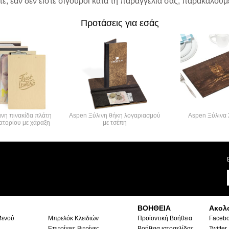
ε, εάν δεν είστε σίγουροι κατά τη παραγγελία σας, παρακαλούμε
Προτάσεις για εσάς
νη πινακίδα πλάτη
Aspen Ξύλινη θήκη λογαριασμού
Aspen Ξύλινα
ατορίου με χάραξη
με τσέπη
ΒΟΗΘΕΙΑ
Ακολ
Μενού
Μπρελόκ Κλειδιών
Προϊοντική Βοήθεια
Faceb
Επιτοίχιες Βιτρίνες
Βοήθεια ιστοσελίδας
Twitter