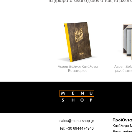
Τα χρώματα είναι σχεδόν όπως τα βλέπετ
Aspen Ξύλινοι Κατάλογοι
Aspen Ξύλι
Εστιατορίου
μενού εστι
ΠροϊΟντα
sales@menu-shop.gr
Κατάλογοι 
Tel: +30 6944474940
Εστιατορίου