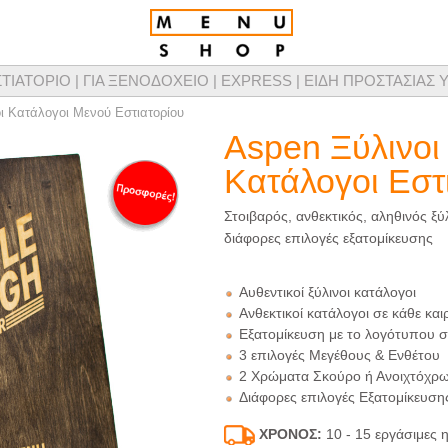
ΣΤΙΑΤΟΡΙΟ |
ΓΙΑ ΞΕΝΟΔΟΧΕΙΟ |
EXPRESS |
ΕΙΔΗ ΠΡΟΣΤΑΣΙΑΣ Υ
τομικευμένης σχεδίασης καταλόγων μενού, προϊόντων παρουσίασης μενού & προμ
οι Κατάλογοι Μενού Εστιατορίου
Aspen Ξύλινοι
Κατάλογοι Εστ
Στοιβαρός, ανθεκτικός, αληθινός ξύ
διάφορες επιλογές εξατομίκευσης
Αυθεντικοί ξύλινοι κατάλογοι
Ανθεκτικοί κατάλογοι
σε κάθε και
Εξατομίκευση με το λογότυπου 
3 επιλογές Μεγέθους & Ενθέτου
2 Χρώματα Σκούρο ή Ανοιχτόχρ
Διάφορες επιλογές Εξατομίκευση
ΧΡΟΝΟΣ:
10 - 15 εργάσιμες