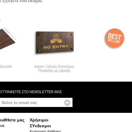
 ζητήστε ένα δείγμα.
 Σουπλά
Aspen Ξύλινες Επιτοίχιες
Πινακίδες με χάραξη
ΕΓΓΡΑΦΕΊΤΕ ΣΤΟ NEWSLETTER ΜΑΣ
ουθΗστε μας
Χρήσιμοι
ΣΥνδεσμοι
ook
Εμπορικές Εκθέσεις