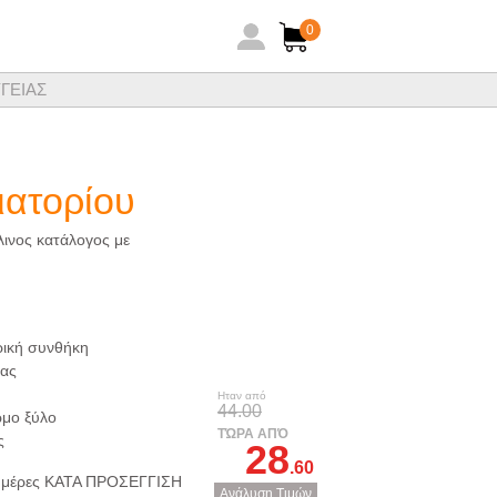
0
ΓΕΙΑΣ
ηθειών ξενοδοχειακών ειδών
ιατορίου
λινος κατάλογος με
ρική συνθήκη
σας
Ηταν από
44.00
ωμο ξύλο
ΤΏΡΑ ΑΠΌ
ς
28
.60
 ημέρες ΚΑΤΑ ΠΡΟΣΕΓΓΙΣΗ
Ανάλυση Τιμών