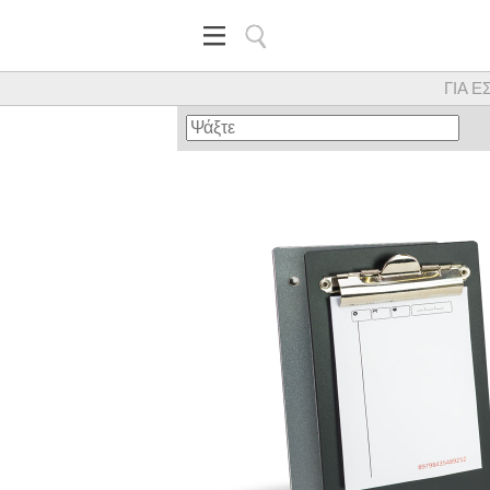
ΓΙΑ Ε
Κορυφαίος προμηθευτής εξα