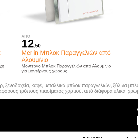
ΑΠΌ
12
.50
κ
Merlin Μπλοκ Παραγγελιών από
Αλουμίνιο
χη
Μοντέρνο Μπλοκ Παραγγελιών από Αλουμίνιο
για μοντέρνους χώρους
ρ, ξενοδοχεία, καφέ, μεταλλικά μπλοκ παραγγελιών, ξύλινα μ
φορους τρόπους πιασίματος χαρτιού, από διάφορα υλικά, χρώμ