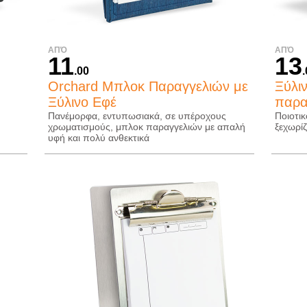
ΑΠΌ
ΑΠΌ
11
13
.00
Orchard Μπλοκ Παραγγελιών με
Ξύλι
Ξύλινο Εφέ
παρα
Πανέμορφα, εντυπωσιακά, σε υπέροχους
Ποιοτι
χρωματισμούς, μπλοκ παραγγελιών με απαλή
ξεχωρίζ
υφή και πολύ ανθεκτικά