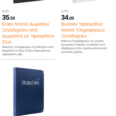
ΑΠΌ
ΑΠΌ
35
34
.50
.00
Erato Ντοσιέ Δωματίου
Buckley Υφασμάτινο
Ξενοδοχείου από
Ντοσιέ Πληροφοριών
Δερματίνη σε Υφασμάτινο
Ξενοδοχείου
Στυλ
Φάκελοι Πληροφοριών σε μεγάλη
χρωματική ποικιλία, συνθετικό λινό,
Φάκελος πληροφοριών ξενοδοχείου από
αδιαβροχοι & δεν γρατζουνίζονται (σε
δερματίνη σε Εξω & Εσω διχρωμία και
κανονική χρήση)
υφασμάτινη υφή