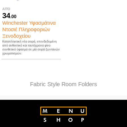
ΑΠΌ
34
.00
Winchester Υφασμάτινα
Ντοσιέ Πληροφοριών
Ξενοδοχείου
Καταπληκτική νέα σειρά, επενδεδυμένη
από ανθεκτικό και ταυτόχρονα φίνο
συνθετικό ύφασμα σε μία σειρά ζωντανών
χρωματισμών.
Fabric Style Room Folders