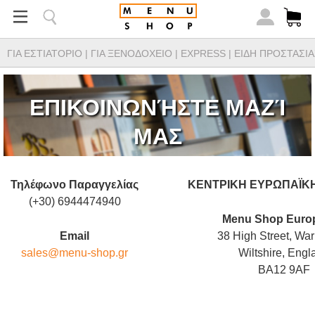
ΓΙΑ ΕΣΤΙΑΤΟΡΙΟ
|
ΓΙΑ ΞΕΝΟΔΟΧΕΙΟ
|
EXPRESS
|
ΕΙΔΗ ΠΡΟΣΤΑΣΙΑ
ΕΠΙΚΟΙΝΩΝΉΣΤΕ ΜΑΖΊ
ΜΑΣ
Τηλέφωνο Παραγγελίας
ΚΕΝΤΡΙΚΗ ΕΥΡΩΠΑΪΚ
(+30) 6944474940
Menu Shop Europ
Email
38 High Street, War
sales@menu-shop.gr
Wiltshire, Engl
BA12 9AF