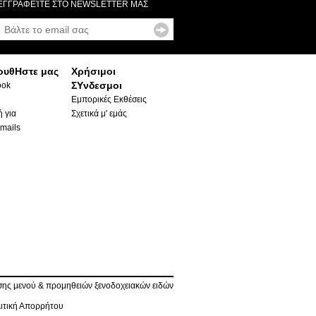
ΕΓΓΡΑΦΕΊΤΕ ΣΤΟ NEWSLETTER ΜΑΣ
ουθΗστε μας
Χρήσιμοι
ΣΥνδεσμοι
ook
Εμπορικές Εκθέσεις
 για
Σχετικά μ' εμάς
mails
ης μενού & προμηθειών ξενοδοχειακών ειδών
ιτική Απορρήτου