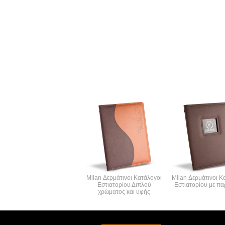
Milan Δερμάτινοι Κατάλογοι
Milan Δερμάτινοι Κ
Εστιατορίου Διπλού
Εστιατορίου με π
χρώματος και υφής