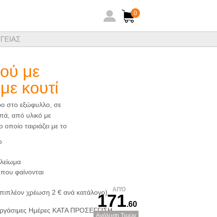
0
ΓΕΙΑΣ
ηθειών ξενοδοχειακών ειδών
ού με
με κουτί
ο στο εξώφυλλο, σε
ά, από υλικό με
 οποίο ταιριάζει με το
ο
λείωμα
 που φαίνονται
ΑΠΌ
Επιπλέον χρέωση 2 € ανά κατάλογο)
171
.60
ργάσιμες Ημέρες ΚΑΤΑ ΠΡΟΣΕΓΓΙΣΗ
Ανάλυση Τιμών