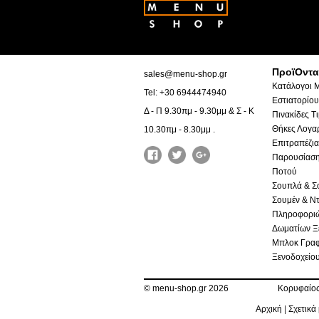
ΠροϊΟντα
sales@menu-shop.gr
Κατάλογοι 
Tel: +30 6944474940
Εστιατορίου
Δ - Π 9.30πμ - 9.30μμ & Σ - Κ
Πινακίδες Τ
Θήκες Λογα
10.30πμ - 8.30μμ .
Επιτραπέζια
Παρουσίαση
Ποτού
Σουπλά & Σ
Σουμέν & Ντ
Πληροφορι
Δωματίων Ξ
Μπλοκ Γραφ
Ξενοδοχείο
©
menu-shop.gr 2026
Κορυφαίος
Αρχική
|
Σχετικά 