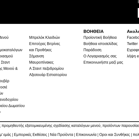
ΒΟΗΘΕΙΑ
Ακολ
Μενού
Μπρελόκ Κλειδιών
Προϊοντική Βοήθεια
Faceb
Επιτοίχιες Βιτρίνες
Βοήθεια ιστοσελίδας
Twitter
ιμοκαταλόγων
και Προθήκες
Παράδοση
Εγραφή
ριασμού
Σήμανση
Ο Λογαριασμός σας
λήψη e
 Σταντ
Μαυροπίνακες
Επικοινωνήστε μαζί μας
ς Μενού &
Α Σταντ πεζοδρομίου
Αξεσουάρ Εστιατορίου
ουβέρ
οσιέ
ών
ενοδοχείου
είου Δωματίου
υ
 προμηθευτής εξατομικευμένης σχεδίασης καταλόγων μενού, προϊόντων παρουσίασ
μ' εμάς
|
Εμπορικές Εκθέσεις
|
Νέα Προίόντα
|
Επικοινωνία
|
Οροι και Συνθήκες
|
πολ