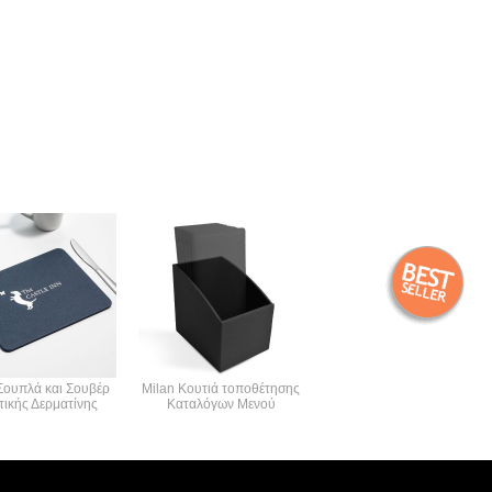
Σουπλά και Σουβέρ
Milan Κουτιά τοποθέτησης
Milan Θήκη Λογαριασμού
τικής Δερματίνης
Καταλόγων Μενού
με μαγνητικό καπάκι