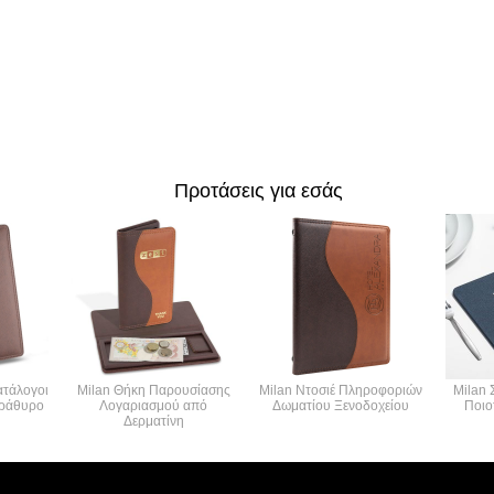
Προτάσεις για εσάς
ατάλογοι
Milan Θήκη Παρουσίασης
Milan Ντοσιέ Πληροφοριών
Milan 
αράθυρο
Λογαριασμού από
Δωματίου Ξενοδοχείου
Ποιο
Δερματίνη