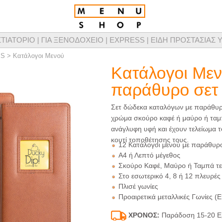
ΣΤΙΑΤΟΡΙΟ |
ΓΙΑ ΞΕΝΟΔΟΧΕΙΟ |
EXPRESS |
ΕΙΔΗ ΠΡΟΣΤΑΣΙΑΣ Υ
τομικευμένης σχεδίασης καταλόγων μενού, προϊόντων παρουσίασης μενού & προμ
SS
>
Κατάλογοι Μενού
Κατάλογοι Μεν
παράθυρο σετ 
Σετ δώδεκα καταλόγων με παράθυρ
χρώμα σκούρο καφέ ή μαύρο ή ταμπ
ανάγλυφη υφή και έχουν τελείωμα το
κουτί τοποθέτησης τους.
12 Κατάλογοι μενού με παράθυρ
A4 ή Λεπτό μέγεθος
Σκούρο Καφέ, Μαύρο ή Ταμπά τε
Στο εσωτερικό 4, 8 ή 12 πλευρές
Πλισέ γωνίες
Προαιρετικά μεταλλικές Γωνίες (
ΧΡΟΝΟΣ:
Παράδοση 15-20 Ε