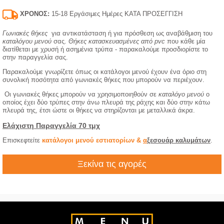
ΧΡΟΝΟΣ:
15-18 Εργάσιμες Ημέρες ΚΑΤΑ ΠΡΟΣΕΓΓΙΣΗ
Γωνιακές θήκες
για αντικατάσταση ή για πρόσθεση ως αναβάθμιση του
καταλόγου μενού
σας.
Θήκες κατασκευασμένες από pvc
που κάθε μία
διατίθεται με χρυσή ή ασημένια τρύπα - παρακαλούμε προσδιορίστε το
στην παραγγελία σας.
Παρακαλούμε γνωρίζετε όπως οι κατάλογοι μενού έχουν ένα όριο στη
συνολική ποσότητα από γωνιακές θήκες που μπορούν να περιέχουν.
Οι γωνιακές θήκες μπορούν να χρησιμοποιηθούν σε
καταλόγο μενού
ο
οποίος έχει δύο τρύπες στην άνω πλευρά της ράχης και δύο στην κάτω
πλευρά της, έτσι ώστε οι θήκες να στηρίζονται με μεταλλικά άκρα.
Ελάχιστη Παραγγελία 70 τμχ
Επισκεφτείτε
κατάλογοι μενού εστιατορίων &
α
ξεσουάρ καλυμάτων
.
Ξεκίνα τις αγορές