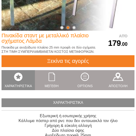
Πινακίδα σταντ με μεταλλικό πλαίσιο
ΑΠΌ
σχήματος Λάμδα
179
.00
Πινακίδα με ανοξείδωτο πλαίσιο 25 mm προφίλ σε δύο σχήματα.
ΣΤΗ ΤΙΜΗ ΣΥΜΠΕΡΙΛΑΜΒΑΝΕΤΑΙ ΚΟΣΤΟΣ ΜΕΤΑΦΟΡΙΚΩΝ.
Ξεκίνα τις αγορές
ΧΑΡΑΚΤΗΡΙΣΤΙΚΑ
ΜΕΓΕΘΗ
OPTIONS
ΑΠΟΣΤΟΛΗ
ΧΑΡΑΚΤΗΡΙΣΤΙΚΑ
Εξωτερική ή εσωτερικής χρήσης
Κάλλυμα πόστερ από pvc που δεν ανταωακλά τον ήλιο
Γρήγορη & εύκολη αλλαγή
Δύο πλαίσια όψης
Ανοξείδωτο προφίλ 25mm