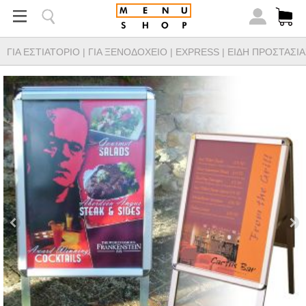
ΓΙΑ ΕΣΤΙΑΤΟΡΙΟ
|
ΓΙΑ ΞΕΝΟΔΟΧΕΙΟ
|
EXPRESS
|
ΕΙΔΗ ΠΡΟΣΤΑΣΙΑ