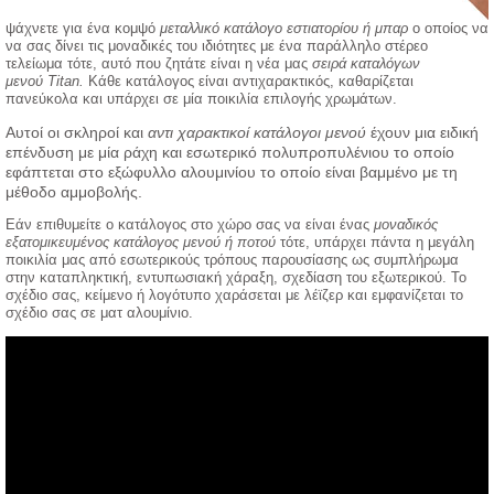
ψάχνετε για ένα κομψό
μεταλλικό κατάλογο εστιατορίου ή μπαρ
ο οποίος να
να σας δίνει τις μοναδικές του ιδιότητες με ένα παράλληλο στέρεο
τελείωμα τότε, αυτό που ζητάτε είναι η νέα μας
σειρά καταλόγων
μενού Titan.
Κάθε κατάλογος είναι αντιχαρακτικός, καθαρίζεται
πανεύκολα και υπάρχει σε μία ποικιλία επιλογής χρωμάτων.
Αυτοί οι σκληροί και
αντι χαρακτικοί κατάλογοι μενού
έχουν μια ειδική
επένδυση με μία ράχη και εσωτερικό πολυπροπυλένιου το οποίο
εφάπτεται στο εξώφυλλο αλουμινίου το οποίο είναι βαμμένο με τη
μέ
θοδο αμμοβολής.
Εάν επιθυμείτε ο κατάλογος στο χώρο σας να είναι ένας
μοναδικός
εξατομικευμένος κατάλογος μενού ή ποτού
τότε, υπάρχει πάντα η μεγάλη
ποικιλία μας από εσωτερικούς τρόπους παρουσίασης ως συμπλήρωμα
στην καταπληκτική, εντυπωσιακή χάραξη, σχεδίαση του εξωτερικού. Το
σχέδιο σας, κείμενο ή λογότυπο χαράσεται με λέϊζερ και εμφανίζεται το
σχέδιο σας σε ματ αλουμίνιο.