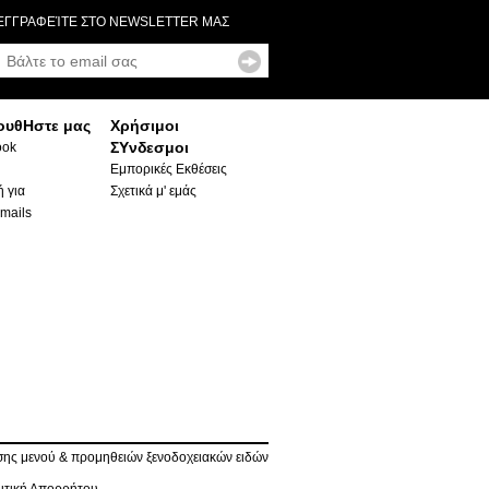
ΕΓΓΡΑΦΕΊΤΕ ΣΤΟ NEWSLETTER ΜΑΣ
ουθΗστε μας
Χρήσιμοι
ΣΥνδεσμοι
ook
Εμπορικές Εκθέσεις
 για
Σχετικά μ' εμάς
mails
ης μενού & προμηθειών ξενοδοχειακών ειδών