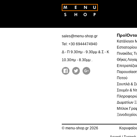
ΠροϊΟντα
sales@menu-shop.gr
Κατάλογοι 
Tel: +30 6944474940
Εστιατορίου
Δ - Π 9.30πμ - 9.30μμ & Σ - Κ
Πινακίδες Τ
Θήκες Λογα
10.30πμ - 8.30μμ .
Επιτραπέζια
Παρουσίαση
Ποτού
Σουπλά & Σ
Σουμέν & Ντ
Πληροφορι
Δωματίων Ξ
Μπλοκ Γραφ
Ξενοδοχείο
©
menu-shop.gr 2026
Κορυφαίος