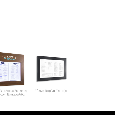
Βιτρίνα με Σκαλιστή
Ξύλινη Βιτρίνα Επιτοίχια
Atlantas Μεταλλική
γωνη Επικεφαλίδα
Επιτοίχια Φωτιζόμενη
Βιτρίνα