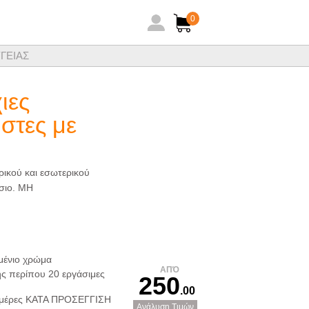
0
ΓΕΙΑΣ
ηθειών ξενοδοχειακών ειδών
χιες
στες με
ρικού και εσωτερικού
ίσιο. ΜΗ
μένιο χρώμα
ΑΠΌ
ς περίπου 20 εργάσιμες
250
.00
Ημέρες ΚΑΤΑ ΠΡΟΣΕΓΓΙΣΗ
Ανάλυση Τιμών