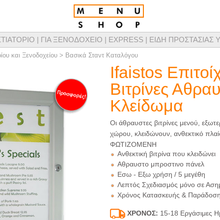
ΣΤΙΑΤΟΡΙΟ |
ΓΙΑ ΞΕΝΟΔΟΧΕΙΟ |
EXPRESS |
ΕΙΔΗ ΠΡΟΣΤΑΣΙΑΣ Υ
τομικευμένης σχεδίασης καταλόγων μενού, προϊόντων παρουσίασης μενού & προμ
ίου και Ξενοδοχείου
>
Βασικά Σταντ Καταλόγου
Ifaistos Επιτοί
Βιτρίνες Αθραυ
Κλείδωμα
Οι άθραυστες βιτρίνες μενού, εξωτε
χώρου, κλειδώνουν, ανθεκτικό πλα
ΦΩΤΙΖΟΜΕΝΗ
Ανθεκτική βιτρίνα που κλειδώνει
Αθραυστο μπροστινο πάνελ
Εσω - Εξω χρήση / 5 μεγέθη
Λεπτός Σχεδιασμός μόνο σε Αση
Χρόνος Κατασκευής & Παράδοση
ΧΡΟΝΟΣ:
15-18 Εργάσιμες 