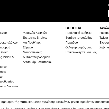
ΒΟΗΘΕΙΑ
Ακολ
Μενού
Μπρελόκ Κλειδιών
Προϊοντική Βοήθεια
Faceb
Επιτοίχιες Βιτρίνες
Βοήθεια ιστοσελίδας
Twitter
ιμοκαταλόγων
και Προθήκες
Παράδοση
Εγραφή
ριασμού
Σήμανση
Ο Λογαριασμός σας
λήψη e
 Σταντ
Μαυροπίνακες
Επικοινωνήστε μαζί μας
ς Μενού &
Α Σταντ πεζοδρομίου
Αξεσουάρ Εστιατορίου
ουβέρ
οσιέ
ών
ενοδοχείου
είου Δωματίου
υ
 προμηθευτής εξατομικευμένης σχεδίασης καταλόγων μενού, προϊόντων παρουσίασ