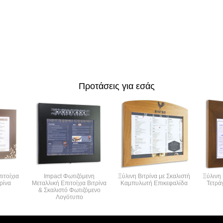
Προτάσεις για εσάς
ιτοίχια
Impact Φωτιζόμενη
Ξύλινη Βιτρίνα με Σκαλιστή
Ξύλινη 
ρίνα
Μεταλλική Επιτοίχια Βιτρίνα
Καμπυλωτή Επικεφαλίδα
Τετρά
& Σκαλιστό Φωτιζόμενο
Λογότυπο