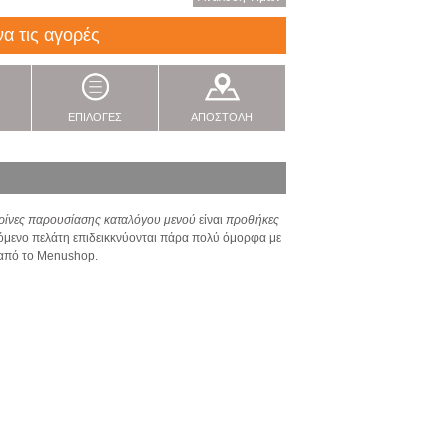
να τις αγορές
ΕΠΙΛΟΓΕΣ
ΑΠΟΣΤΟΛΗ
ιτρίνες παρουσίασης καταλόγου μενού
είναι
προθήκες
χόμενο πελάτη
επιδεικκνύ
ονται
πάρα πολύ όμορφα με
 από το Menushop.