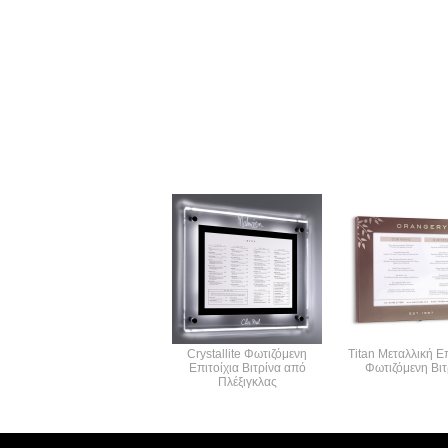
Crystallite Φωτιζόμενη
Titan Μεταλλική Επ
Επιτοίχια Βιτρίνα από
Φωτιζόμενη Βιτ
Πλέξιγκλας