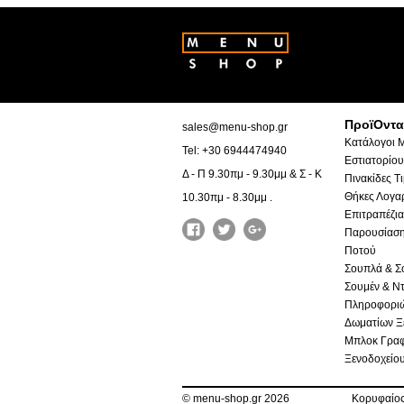
ΠροϊΟντα
sales@menu-shop.gr
Κατάλογοι 
Tel: +30 6944474940
Εστιατορίου
Δ - Π 9.30πμ - 9.30μμ & Σ - Κ
Πινακίδες Τ
Θήκες Λογα
10.30πμ - 8.30μμ .
Επιτραπέζια
Παρουσίαση
Ποτού
Σουπλά & Σ
Σουμέν & Ντ
Πληροφορι
Δωματίων Ξ
Μπλοκ Γραφ
Ξενοδοχείο
©
menu-shop.gr 2026
Κορυφαίος