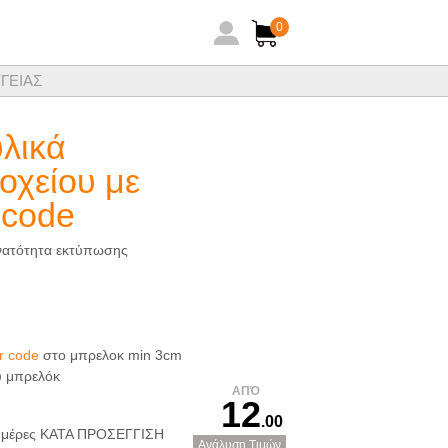
0
ΓΕΙΑΣ
ηθειών ξενοδοχειακών ειδών
λικά
οχείου με
 code
νατότητα εκτύπωσης
r code
στο μπρελοκ min 3cm
υ μπρελόκ
ΑΠΌ
12
.00
 ημέρες ΚΑΤΑ ΠΡΟΣΕΓΓΙΣΗ
Ανάλυση Τιμών