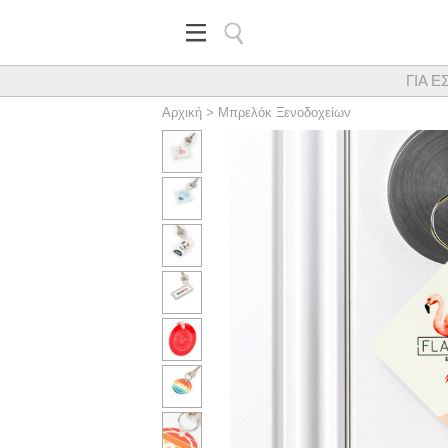
ΓΙΑ Ε
Κορυφαίος προμηθευτής εξα
Αρχική
>
Μπρελόκ Ξενοδοχείων