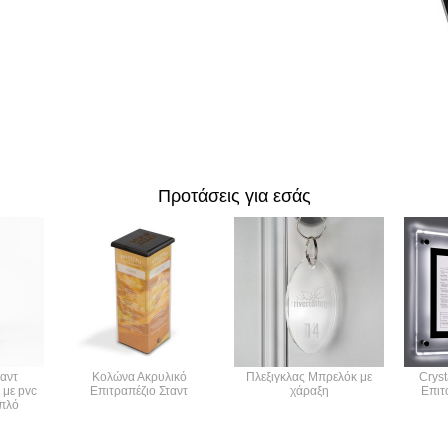
Προτάσεις για εσάς
ταντ
Κολώνα Ακρυλικό
Πλεξιγκλας Μπρελόκ με
Cryst
με pvc
Επιτραπέζιο Σταντ
χάραξη
Επιτ
απλό