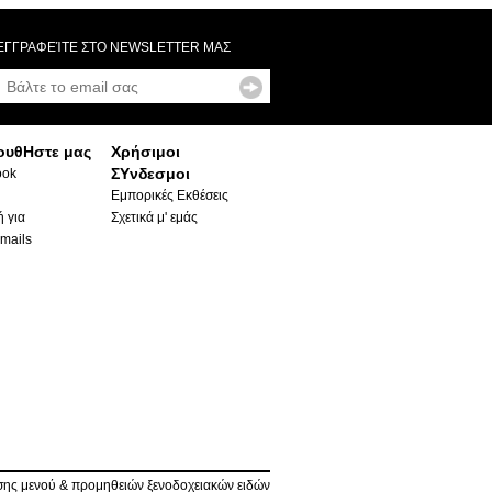
ΕΓΓΡΑΦΕΊΤΕ ΣΤΟ NEWSLETTER ΜΑΣ
ουθΗστε μας
Χρήσιμοι
ΣΥνδεσμοι
ook
Εμπορικές Εκθέσεις
 για
Σχετικά μ' εμάς
mails
ης μενού & προμηθειών ξενοδοχειακών ειδών