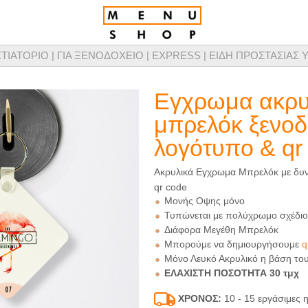
ΣΤΙΑΤΟΡΙΟ |
ΓΙΑ ΞΕΝΟΔΟΧΕΙΟ |
EXPRESS |
ΕΙΔΗ ΠΡΟΣΤΑΣΙΑΣ Υ
τομικευμένης σχεδίασης καταλόγων μενού, προϊόντων παρουσίασης μενού & προμ
Εγχρωμα ακρυ
μπρελόκ ξενοδ
λογότυπο & qr
Ακρυλικά Εγχρωμα Μπρελόκ με δυ
qr code
Μονής Οψης μόνο
Τυπώνεται με πολύχρωμο σχέδιο
Διάφορα Μεγέθη Μπρελόκ
Μπορούμε να δημιουργήσουμε
q
Μόνο Λευκό Ακρυλικό η βάση το
ΕΛΑΧΙΣΤΗ ΠΟΣΟΤΗΤΑ 30 τμχ
ΧΡΟΝΟΣ:
10 - 15 εργάσιμες