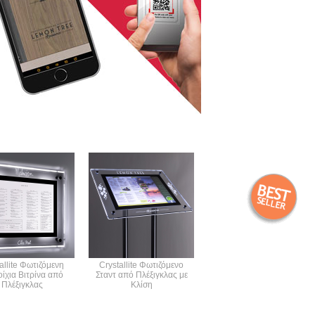
allite Φωτιζόμενη
Crystallite Φωτιζόμενο
Ακρυλική Κρεμαστή Βιτρίνα
οίχια Βιτρίνα από
Σταντ από Πλέξιγκλας με
Παρουσίασης Μενού
Πλέξιγκλας
Κλίση