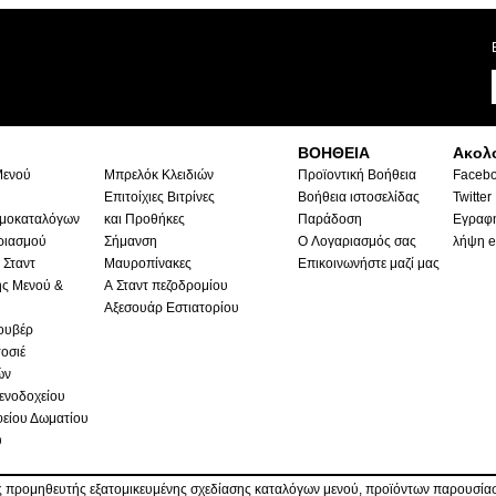
ΒΟΗΘΕΙΑ
Ακολ
Μενού
Μπρελόκ Κλειδιών
Προϊοντική Βοήθεια
Faceb
Επιτοίχιες Βιτρίνες
Βοήθεια ιστοσελίδας
Twitter
ιμοκαταλόγων
και Προθήκες
Παράδοση
Εγραφή
ριασμού
Σήμανση
Ο Λογαριασμός σας
λήψη e
 Σταντ
Μαυροπίνακες
Επικοινωνήστε μαζί μας
ς Μενού &
Α Σταντ πεζοδρομίου
Αξεσουάρ Εστιατορίου
ουβέρ
οσιέ
ών
ενοδοχείου
είου Δωματίου
υ
 προμηθευτής εξατομικευμένης σχεδίασης καταλόγων μενού, προϊόντων παρουσίασ