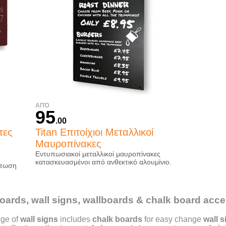
ΑΠΌ
95
.00
τες
Titan Επιτοίχιοι Μεταλλικοί
Μαυροπίνακες
Εντυπωσιακοί μεταλλικοί μαυροπίνακες
κατασκευασμένοι από ανθεκτικό αλουμίνιο.
ύπωση
oards, wall signs, wallboards & chalk board acce
nge of
wall signs
includes
chalk boards
for easy change
wall 