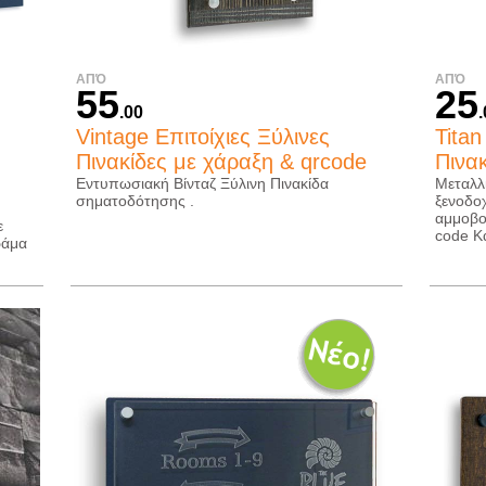
ΑΠΌ
ΑΠΌ
55
25
.00
Vintage Επιτοίχιες Ξύλινες
Titan
Πινακίδες με χάραξη & qrcode
Πινα
Εντυπωσιακή Βίνταζ Ξύλινη Πινακίδα
Μεταλλ
σηματοδότησης .
ξενοδο
αμμοβο
ε
code Κ
ράμα