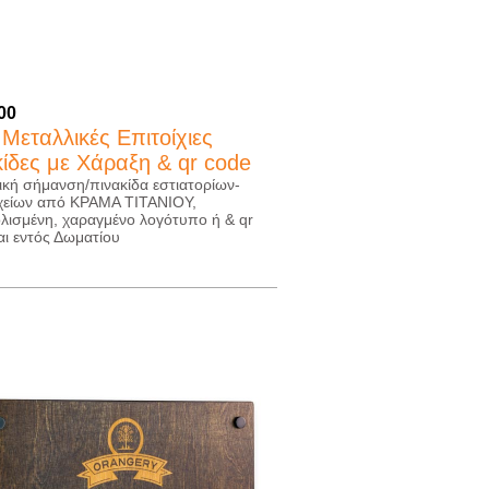
.00
 Μεταλλικές Επιτοίχιες
κίδες με Χάραξη & qr code
ική σήμανση/πινακίδα εστιατορίων-
χείων από ΚΡΑΜΑ ΤΙΤΑΝΙΟΥ,
λισμένη, χαραγμένο λογότυπο ή & qr
αι εντός Δωματίου