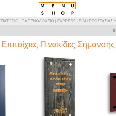
ΣΤΙΑΤΟΡΙΟ |
ΓΙΑ ΞΕΝΟΔΟΧΕΙΟ |
EXPRESS |
ΕΙΔΗ ΠΡΟΣΤΑΣΙΑΣ Υ
τομικευμένης σχεδίασης καταλόγων μενού, προϊόντων παρουσίασης μενού & προμ
8
Επιτοίχιες Πινακίδες Σήμανσης