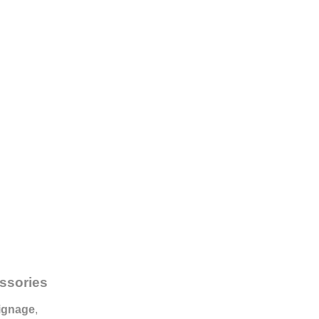
ssories
signage
,