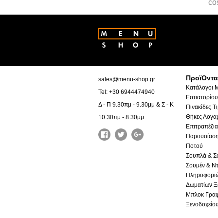
co
ΠροϊΟντα
sales@menu-shop.gr
Κατάλογοι 
Tel: +30 6944474940
Εστιατορίου
Δ - Π 9.30πμ - 9.30μμ & Σ - Κ
Πινακίδες Τ
Θήκες Λογα
10.30πμ - 8.30μμ .
Επιτραπέζια
Παρουσίαση
Ποτού
Σουπλά & Σ
Σουμέν & Ντ
Πληροφορι
Δωματίων Ξ
Μπλοκ Γραφ
Ξενοδοχείο