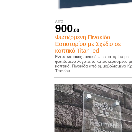
ΑΠΌ
900
.00
Φωτιζόμενη Πινακίδα
Εστιατορίου με Σχέδιο σε
κοπτικό Titan led
Εντυπωσιακές πινακίδες εστιατορίου με
φωτιζόμενο λογότυπο κατασκευασμένο μ
κοπτικό. Πινακίδα από αμμοβολισμένο Κ
Τιτανίου