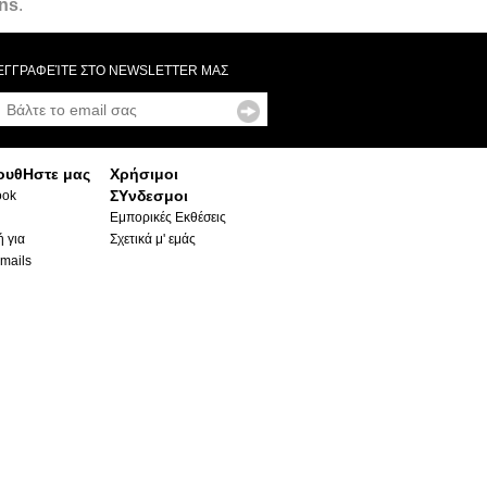
ns
.
ΕΓΓΡΑΦΕΊΤΕ ΣΤΟ NEWSLETTER ΜΑΣ
ουθΗστε μας
Χρήσιμοι
ΣΥνδεσμοι
ook
Εμπορικές Εκθέσεις
 για
Σχετικά μ' εμάς
mails