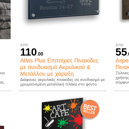
ΑΠΌ
ΑΠΌ
110
55
.00
Atlas Plus Επιτοίχιες Πινακίδες
Aspen
με συνδυασμό Ακρυλικού &
Πινα
ανο
Μετάλλου με χάραξη
Ξύλινες
χρήσης,
Διάφανες ακρυλικές πινακίδες σε συνδιασμό με
ας.
σύμφων
χρωματισμένη μεταλλική πλάκα στο φόντο