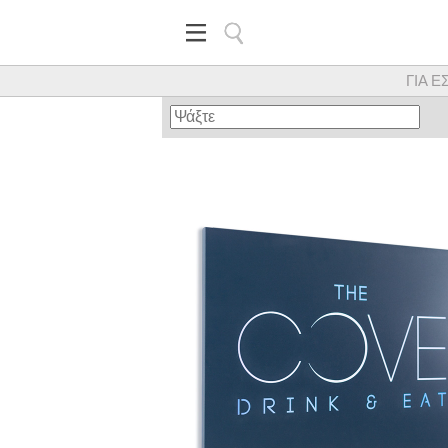
ΓΙΑ Ε
Κορυφαίος προμηθευτής εξα